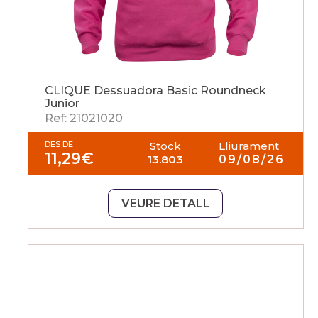
CLIQUE Dessuadora Basic Roundneck
Junior
Ref: 21021020
DES DE
Stock
Lliurament
11,29
€
13.803
09/08/26
VEURE DETALL