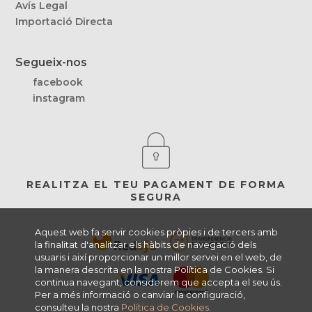
Avís Legal
Importació Directa
Segueix-nos
facebook
instagram
REALITZA EL TEU PAGAMENT DE FORMA
SEGURA
Aquest web fa servir cookies pròpies i de tercers amb
la finalitat d'analitzar els hàbits de navegació dels
usuaris i així proporcionar un millor servei en el web, de
la manera descrita en la nostra Política de Cookies. Si
continua navegant, considerem que accepta el seu ús.
Per a més informació o canviar la configuració,
consulteu la nostra
Política de Cookies
.