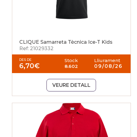
CLIQUE Samarreta Tècnica Ice-T Kids
Ref: 21029332
DES DE
Stock
Lliurament
6,70
€
8.602
09/08/26
VEURE DETALL