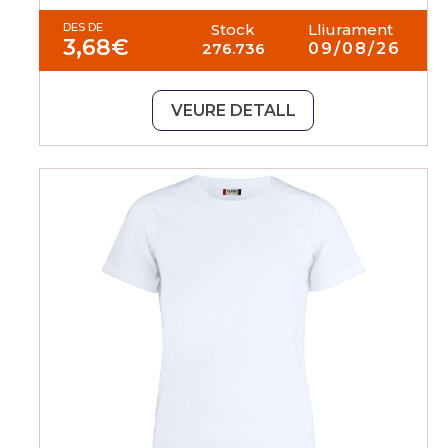
DES DE
Stock
Lliurament
3,68
€
276.736
09/08/26
VEURE DETALL