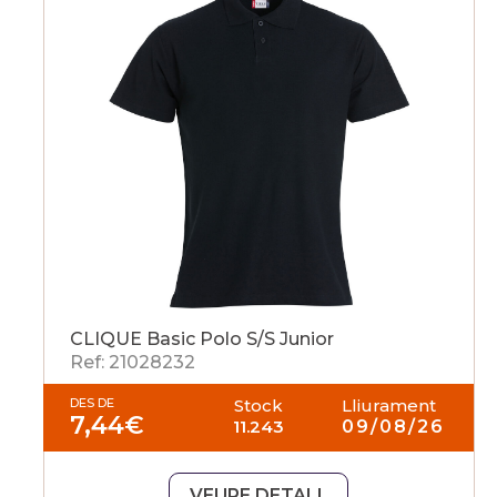
CLIQUE Basic Polo S/S Junior
Ref: 21028232
DES DE
Stock
Lliurament
7,44
€
11.243
09/08/26
VEURE DETALL