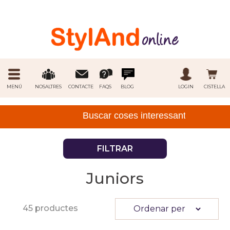
MENÚ
NOSALTRES
CONTACTE
FAQS
BLOG
LOGIN
CISTELLA
FILTRAR
Juniors
45 productes