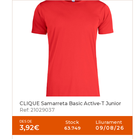
CLIQUE Samarreta Basic Active-T Junior
Ref: 21029037
DES DE
Stock
Lliurament
3,92
€
63.749
09/08/26