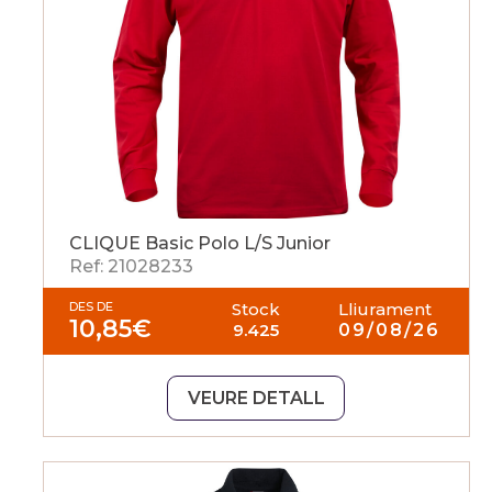
CLIQUE Basic Polo L/S Junior
Ref: 21028233
DES DE
Stock
Lliurament
10,85
€
9.425
09/08/26
VEURE DETALL