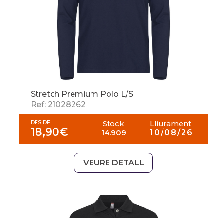
Stretch Premium Polo L/S
Ref: 21028262
DES DE
Stock
Lliurament
18,90
€
14.909
10/08/26
VEURE DETALL