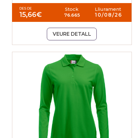
DES DE
Stock
Lliurament
15,66
€
76.665
10/08/26
VEURE DETALL