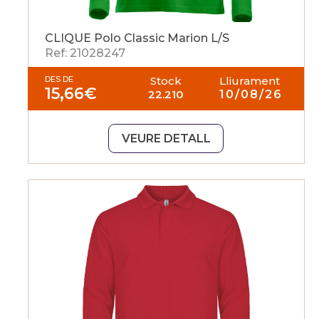
CLIQUE Polo Classic Marion L/S
Ref: 21028247
DES DE
Stock
Lliurament
15,66
€
22.210
10/08/26
VEURE DETALL