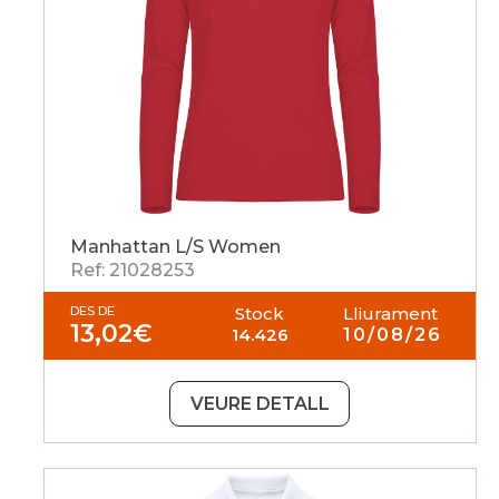
Manhattan L/S Women
Ref: 21028253
DES DE
Stock
Lliurament
13,02
€
14.426
10/08/26
VEURE DETALL