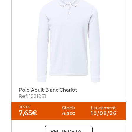
Polo Adult Blanc Charlot
Ref: 1221961
DES DE
Stock
Lliurament
7,65
€
4.320
10/08/26
VEURE DETALL