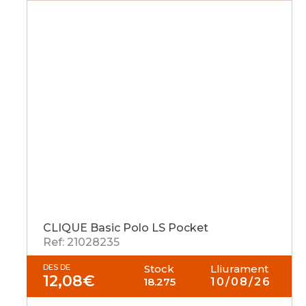
CLIQUE Basic Polo LS Pocket
Ref: 21028235
DES DE
Stock
Lliurament
12,08
€
18.275
10/08/26