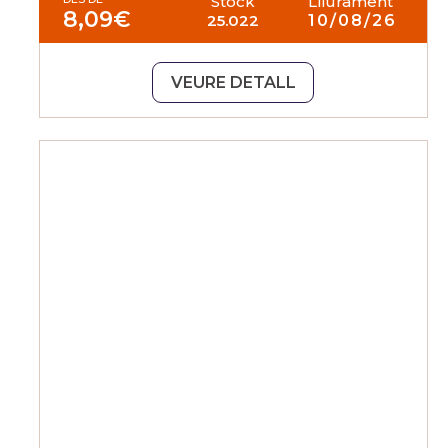
Stock
Lliurament
8,09
€
25.022
10/08/26
VEURE DETALL