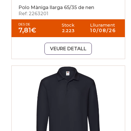
Polo Màniga llarga 65/35 de nen
Ref: 2263201
DES DE
Stock
Lliurament
7,81
€
2.223
10/08/26
VEURE DETALL