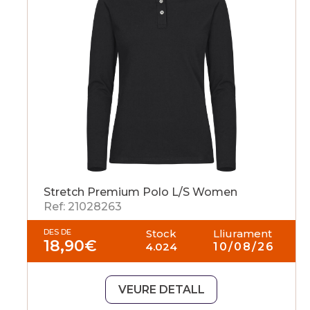
Stretch Premium Polo L/S Women
Ref: 21028263
DES DE
Stock
Lliurament
18,90
€
4.024
10/08/26
VEURE DETALL