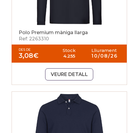
Polo Premium màniga llarga
Ref: 2263310
DES DE
Stock
Lliurament
3,08
€
4.255
10/08/26
VEURE DETALL