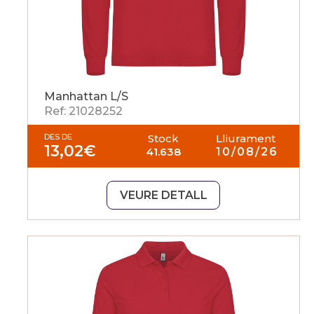
Manhattan L/S
Ref: 21028252
DES DE
Stock
Lliurament
13,02
€
41.638
10/08/26
VEURE DETALL