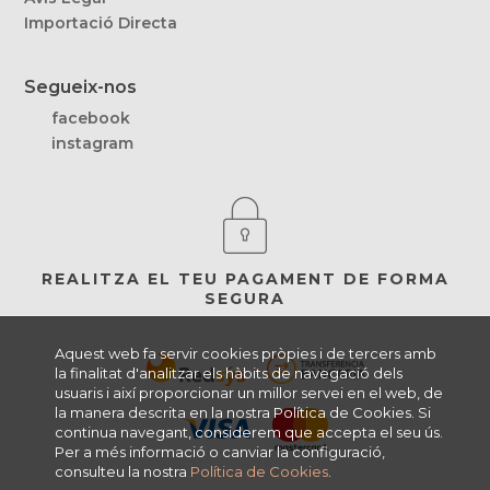
Importació Directa
Segueix-nos
facebook
instagram
REALITZA EL TEU PAGAMENT DE FORMA
SEGURA
Aquest web fa servir cookies pròpies i de tercers amb
la finalitat d'analitzar els hàbits de navegació dels
usuaris i així proporcionar un millor servei en el web, de
la manera descrita en la nostra Política de Cookies. Si
continua navegant, considerem que accepta el seu ús.
Per a més informació o canviar la configuració,
consulteu la nostra
Política de Cookies
.