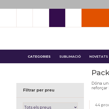
CATEGORIES
SUBLIMACIÓ
NOVETATS
Pack
Dóna un p
reforçar 
Filtrar per preu
44 pro