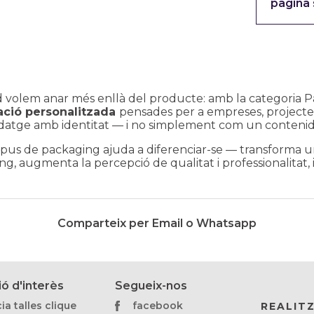
pàgina
d volem anar més enllà del producte: amb la categoria 
ació personalitzada
pensades per a empreses, projectes,
datge amb identitat — i no simplement com un contenido
ipus de packaging ajuda a diferenciar-se — transforma u
g, augmenta la percepció de qualitat i professionalitat, 
Comparteix per Email o Whatsapp
ó d'interès
Segueix-nos
ia talles clique
facebook
REALIT