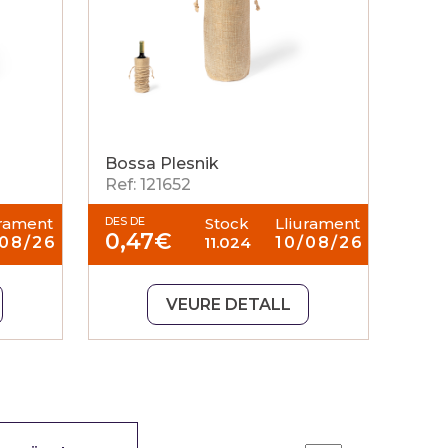
Bossa Plesnik
Ref: 121652
urament
DES DE
Stock
Lliurament
0,47
€
/08/26
11.024
10/08/26
VEURE DETALL