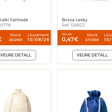
aiki Fairtrade
Bossa Lesky
220778
Ref: 126823
Stock
Lliurament
DES DE
Stock
Lli
€
0,47
€
25.000
10/08/26
27.000
10
VEURE DETALL
VEURE DETALL