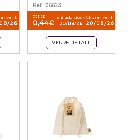
Ref: 126623
urament
DES DE
Lliurament
entrada stock
0,44
€
/08/26
20/08/26
20/08/26
VEURE DETALL