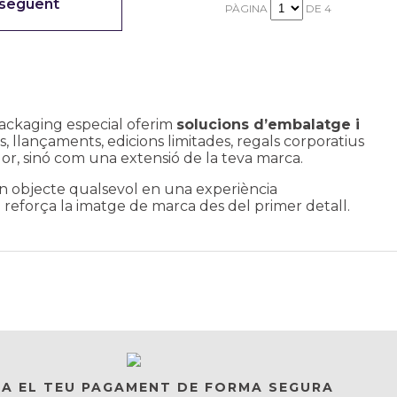
 següent
PÀGINA
DE 4
Packaging especial oferim
solucions d’embalatge i
 llançaments, edicions limitades, regals corporatius
r, sinó com una extensió de la teva marca.
n objecte qualsevol en una experiència
i reforça la imatge de marca des del primer detall.
ZA EL TEU PAGAMENT DE FORMA SEGURA