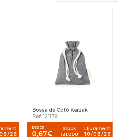
Bossa de Cotó Karzak
Ref: 121178
urament
DES DE
Stock
Lliurament
0,67
€
/08/26
121.000
10/08/26