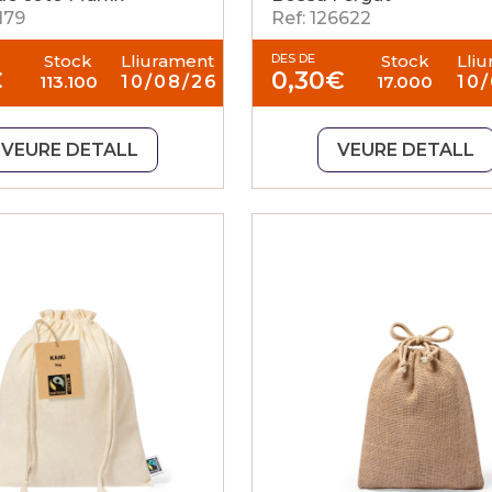
1179
Ref: 126622
Stock
Lliurament
DES DE
Stock
Lli
€
0,30
€
113.100
10/08/26
17.000
10
VEURE DETALL
VEURE DETALL