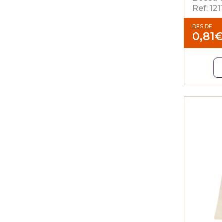
Ref: 12
DES DE
0,81