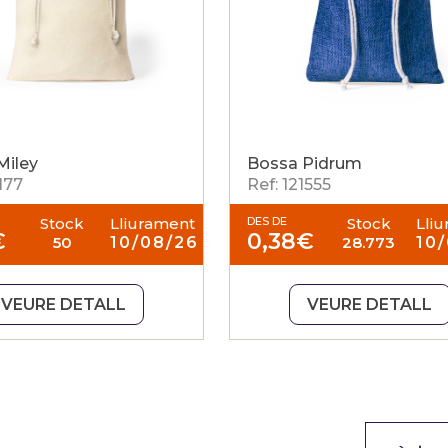
Miley
Bossa Pidrum
1177
Ref: 121555
Stock
Lliurament
DES DE
Stock
Lli
€
0,38
€
50
10/08/26
28.773
10
VEURE DETALL
VEURE DETALL