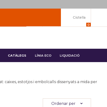
Cistella
0
CATÀLEGS
LÍNIA ECO
LIQUIDACIÓ
 caixes, estotjos i embolcalls dissenyats a mida per