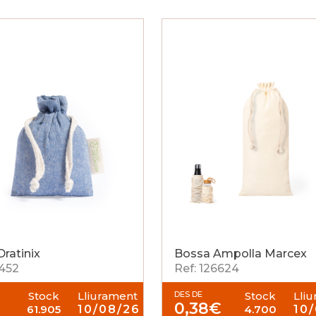
ratinix
Bossa Ampolla Marcex
1452
Ref: 126624
Stock
Lliurament
DES DE
Stock
Lli
€
0,38
€
61.905
10/08/26
4.700
10