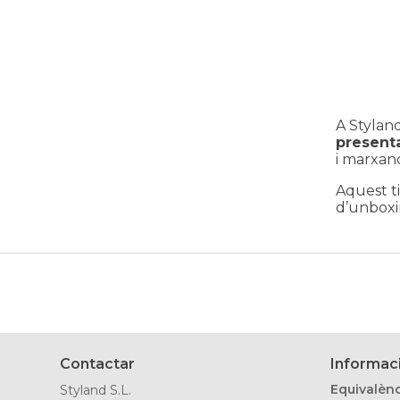
A Stylan
present
i marxan
Aquest t
d’unboxin
Contactar
Informaci
Equivalènc
Styland S.L.