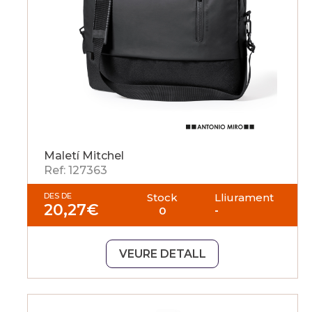
Maletí Mitchel
Ref: 127363
DES DE
Stock
Lliurament
20,27
€
0
-
VEURE DETALL