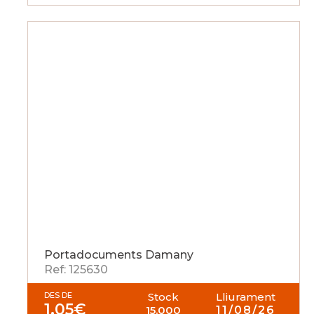
Portadocuments Damany
Ref: 125630
DES DE
Stock
Lliurament
1,05
€
15.000
11/08/26