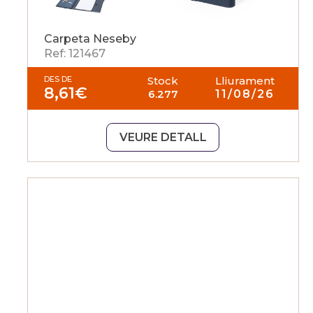
Carpeta Neseby
Ref: 121467
DES DE
Stock
Lliurament
8,61
€
6.277
11/08/26
VEURE DETALL