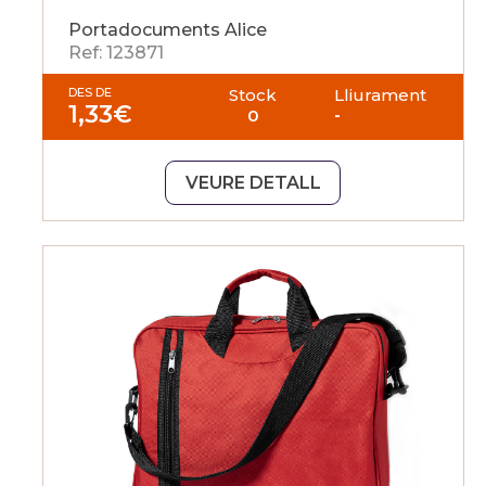
Portadocuments Alice
Ref: 123871
DES DE
Stock
Lliurament
1,33
€
0
-
VEURE DETALL