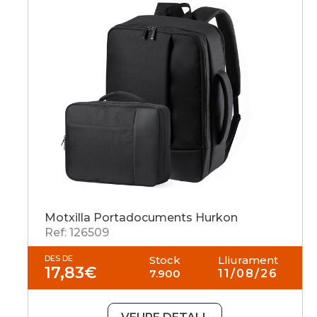
Motxilla Portadocuments Hurkon
Ref: 126509
DES DE
Stock
Lliurament
17,83
€
7.900
11/08/26