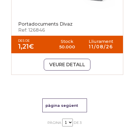
Portadocuments Divaz
Ref: 126846
DES DE
Stock
Lliurament
1,21
€
50.000
11/08/26
VEURE DETALL
pàgina següent
PÀGINA
DE 3