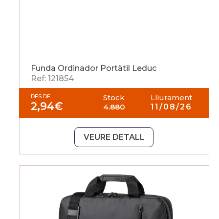
Funda Ordinador Portàtil Leduc
Ref: 121854
DES DE
Stock
Lliurament
2,94
€
4.880
11/08/26
VEURE DETALL