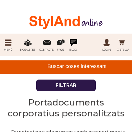
MENÚ
NOSALTRES
CONTACTE
FAQS
BLOG
LOGIN
CISTELLA
FILTRAR
Portadocuments
corporatius personalitzats