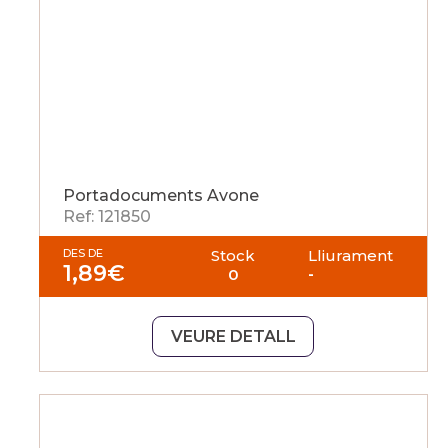
Portadocuments Avone
Ref: 121850
DES DE
Stock
Lliurament
1,89
€
0
-
VEURE DETALL