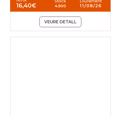
DES DE
Stock
Lliurament
16,40
€
4.500
11/08/26
VEURE DETALL