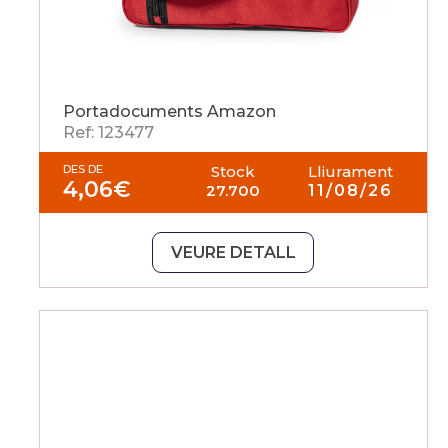
Portadocuments Amazon
Ref: 123477
DES DE
Stock
Lliurament
4,06
€
27.700
11/08/26
VEURE DETALL