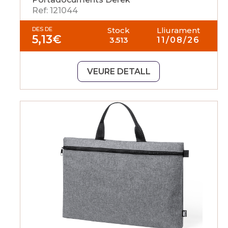
Ref: 121044
DES DE
Stock
Lliurament
5,13
€
3.513
11/08/26
VEURE DETALL