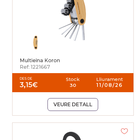
Multieina Koron
Ref: 1221667
DES DE
Stock
Lliurament
3,15
€
30
11/08/26
VEURE DETALL