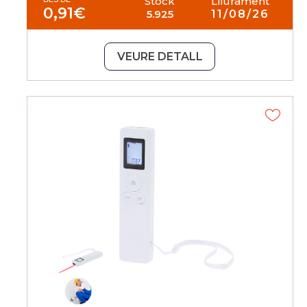
Stock
Lliurament
0,91
€
5.925
11/08/26
VEURE DETALL