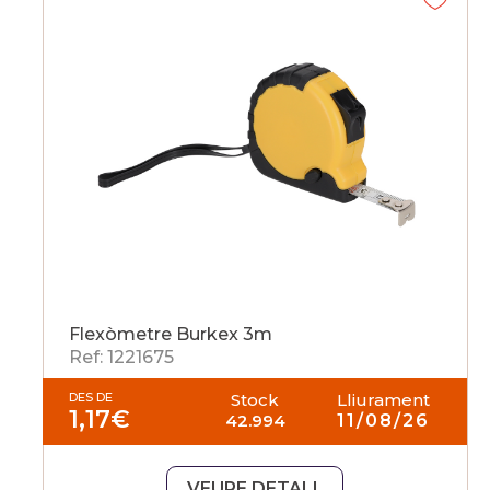
Flexòmetre Burkex 3m
Ref: 1221675
DES DE
Stock
Lliurament
1,17
€
42.994
11/08/26
VEURE DETALL