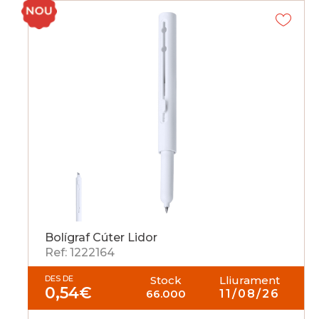
Bolígraf Cúter Lidor
Ref: 1222164
DES DE
Stock
Lliurament
0,54
€
66.000
11/08/26