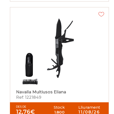
Navalla Multiusos Eliana
Ref: 1221849
DES DE
Stock
Lliurament
12,76
€
1.800
11/08/26