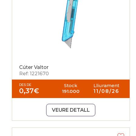
Cúter Valtor
Ref: 1221670
DES DE
Stock
Lliurament
0,37
€
191.000
11/08/26
VEURE DETALL