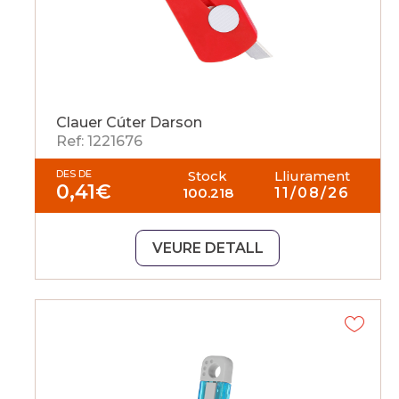
Clauer Cúter Darson
Ref: 1221676
DES DE
Stock
Lliurament
0,41
€
100.218
11/08/26
VEURE DETALL