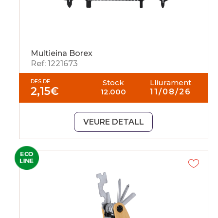
Multieina Borex
Ref: 1221673
DES DE
Stock
Lliurament
2,15
€
12.000
11/08/26
VEURE DETALL