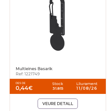
Multieines Basarik
Ref: 1221749
DES DE
Stock
Lliurament
0,44
€
31.815
11/08/26
VEURE DETALL