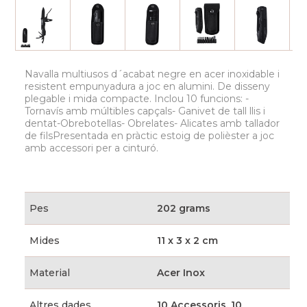
Navalla multiusos d´acabat negre en acer inoxidable i
resistent empunyadura a joc en alumini. De disseny
plegable i mida compacte. Inclou 10 funcions: -
Tornavís amb múltibles capçals- Ganivet de tall llis i
dentat-Obrebotellas- Obrelates- Alicates amb tallador
de filsPresentada en pràctic estoig de polièster a joc
amb accessori per a cinturó.
Pes
202 grams
Mides
11 x 3 x 2 cm
Material
Acer Inox
Altres dades
10 Accessoris. 10