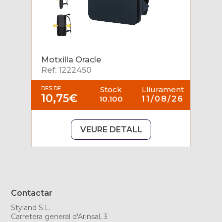
Motxilla Oracle
Ref: 1222450
DES DE
Stock
Lliurament
10,75€
10.100
11/08/26
VEURE DETALL
Contactar
Styland S.L.
Carretera general d'Arinsal, 3