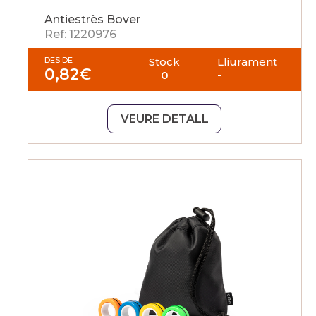
Antiestrès Bover
Ref: 1220976
DES DE
Stock
Lliurament
0,82
€
0
-
VEURE DETALL