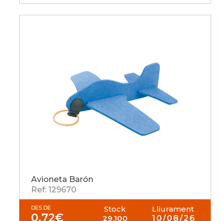
Avioneta Barón
Ref: 129670
DES DE
Stock
Lliurament
0,72
€
29.100
10/08/26