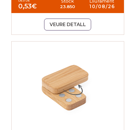
DES DE
Stock
Lliurament
0,53
€
23.850
10/08/26
VEURE DETALL