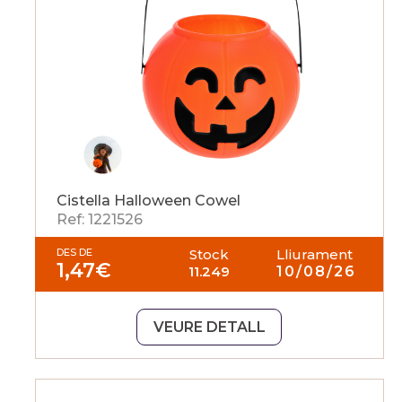
Cistella Halloween Cowel
Ref: 1221526
DES DE
Stock
Lliurament
1,47
€
11.249
10/08/26
VEURE DETALL