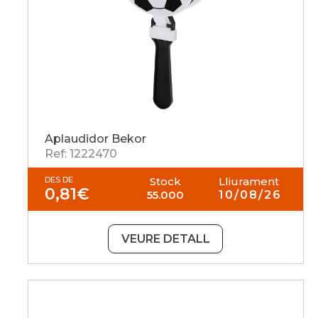
Aplaudidor Bekor
Ref: 1222470
DES DE
Stock
Lliurament
0,81
€
55.000
10/08/26
VEURE DETALL