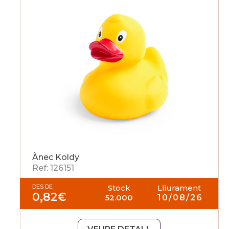
Ànec Koldy
Ref: 126151
DES DE
Stock
Lliurament
0,82
€
52.000
10/08/26