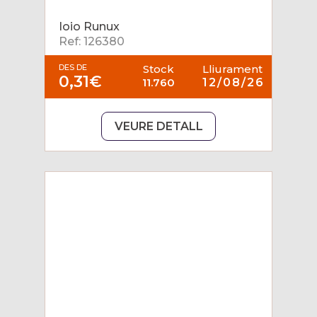
Ioio Runux
Ref: 126380
DES DE
Stock
Lliurament
0,31€
11.760
12/08/26
VEURE DETALL