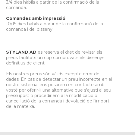
3/4 dies hàbils a partir de la confirmació de la
comanda.
Comandes amb impressió
10/15 dies hàbils a partir de la confirmació de la
comanda i del disseny.
STYLAND.AD
es reserva el dret de revisar els
preus facilitats un cop comprovats els dissenys
definitius de client.
Els nostres preus són vàlids excepte error de
dades. En cas de detectar un preu incorrecte en el
nostre sistema, ens posarem en contacte amb
vostè per oferir-li una alternativa que s'ajusti al seu
pressupost o procediríem a la modificació o
cancel·lació de la comanda i devolució de l'import
de la mateixa.