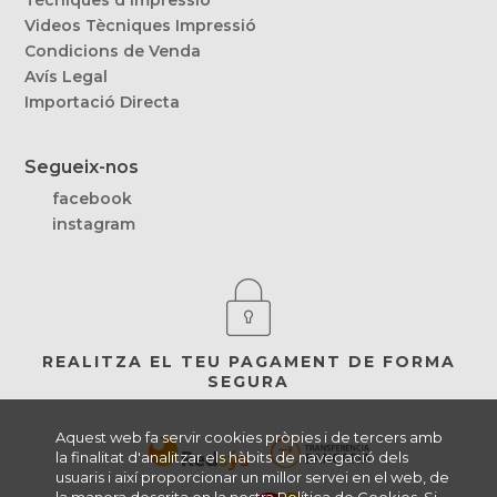
Videos Tècniques Impressió
Condicions de Venda
Avís Legal
Importació Directa
Segueix-nos
facebook
instagram
REALITZA EL TEU PAGAMENT DE FORMA
SEGURA
Aquest web fa servir cookies pròpies i de tercers amb
la finalitat d'analitzar els hàbits de navegació dels
usuaris i així proporcionar un millor servei en el web, de