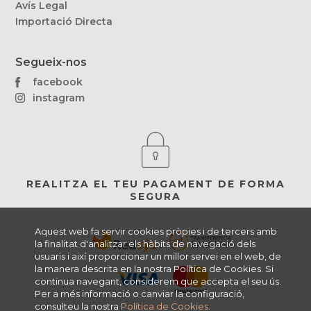
Avís Legal
Importació Directa
Segueix-nos
facebook
instagram
REALITZA EL TEU PAGAMENT DE FORMA
SEGURA
Aquest web fa servir cookies pròpies i de tercers amb
la finalitat d'analitzar els hàbits de navegació dels
usuaris i així proporcionar un millor servei en el web, de
la manera descrita en la nostra Política de Cookies. Si
continua navegant, considerem que accepta el seu ús.
Per a més informació o canviar la configuració,
consulteu la nostra
Política de Cookies
.