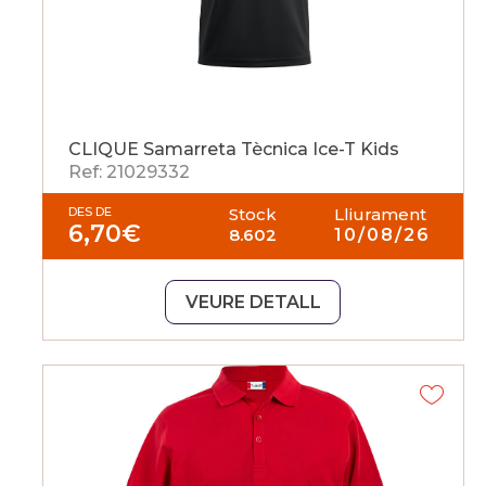
CLIQUE Samarreta Tècnica Ice-T Kids
Ref: 21029332
DES DE
Stock
Lliurament
6,70
€
8.602
10/08/26
VEURE DETALL