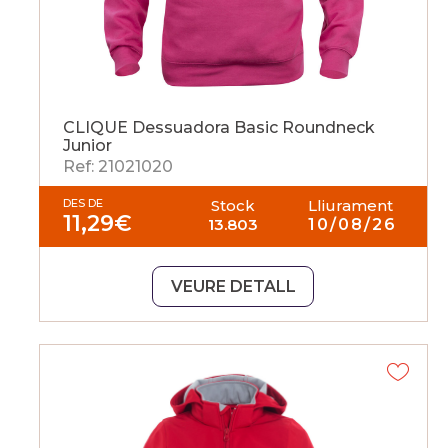
CLIQUE Dessuadora Basic Roundneck
Junior
Ref: 21021020
DES DE
Stock
Lliurament
11,29
€
13.803
10/08/26
VEURE DETALL