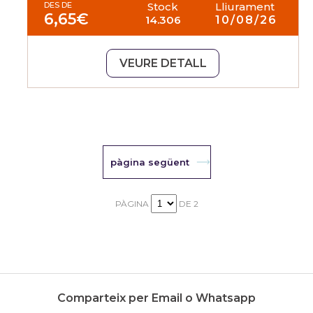
DES DE
Stock
Lliurament
6,65
€
14.306
10/08/26
VEURE DETALL
pàgina següent
PÀGINA
DE 2
Comparteix per Email o Whatsapp