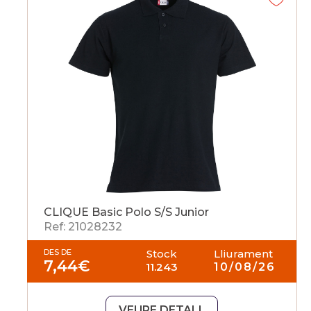
CLIQUE Basic Polo S/S Junior
Ref: 21028232
DES DE
Stock
Lliurament
7,44
€
11.243
10/08/26
VEURE DETALL