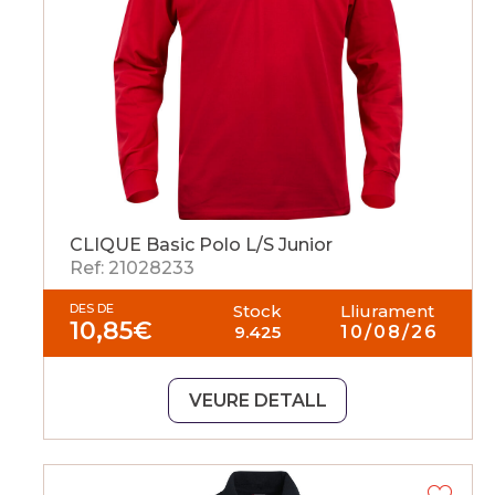
CLIQUE Basic Polo L/S Junior
Ref: 21028233
DES DE
Stock
Lliurament
10,85
€
9.425
10/08/26
VEURE DETALL