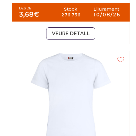
DES DE
Stock
Lliurament
3,68
€
276.736
10/08/26
VEURE DETALL