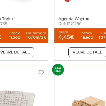
 Torkix
Agenda Wayrux
2735
Ref: 1221290
Stock
Lliurament
DES DE
Stock
Lli
€
4,45
€
11.000
10/08/26
18.900
10
VEURE DETALL
VEURE DETALL