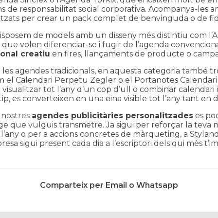
s de responsabilitat social corporativa. Acompanya-les am
itzats per crear un pack complet de benvinguda o de fide
sposem de models amb un disseny més distintiu com l’
A
que volen diferenciar-se i fugir de l’agenda convencio
onal creatiu
en fires, llançaments de producte o camp
les agendes tradicionals, en aquesta categoria també tro
om el
Calendari Perpetu Zegler
o el
Portanotes Calendar
 visualitzar tot l’any d’un cop d’ull o combinar calendari
ip, es converteixen en una eina visible tot l’any tant en
s nostres
agendes publicitàries personalitzades
es pod
ge que vulguis transmetre. Ja sigui per reforçar la teva
r l’any o per a accions concretes de màrqueting, a Styla
esa sigui present cada dia a l’escriptori dels qui més t’i
Comparteix per Email o Whatsapp