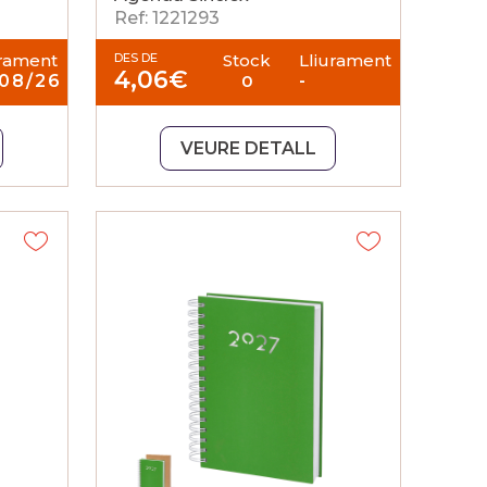
Ref: 1221293
urament
DES DE
Stock
Lliurament
4,06
€
/08/26
0
-
VEURE DETALL