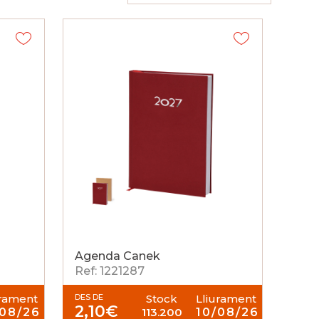
Agenda Canek
Ref: 1221287
urament
DES DE
Stock
Lliurament
2,10
€
/08/26
113.200
10/08/26