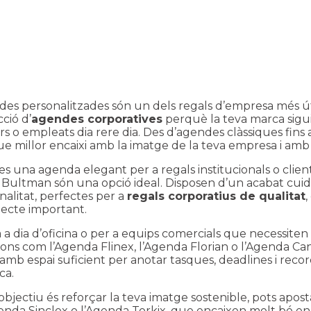
es personalitzades són un dels regals d’empresa més útils 
ció d’
agendes corporatives
perquè la teva marca sigui 
s o empleats dia rere dia. Des d’agendes clàssiques fins 
e millor encaixi amb la imatge de la teva empresa i amb 
es una agenda elegant per a regals institucionals o clie
 Bultman
són una opció ideal. Disposen d’un acabat cuid
nalitat, perfectes per a
regals corporatius de qualitat
jecte important.
a a dia d’oficina o per a equips comercials que necessiten 
ons com l’
Agenda Flinex
, l’
Agenda Florian
o l’
Agenda Ca
 amb espai suficient per anotar tasques, deadlines i reco
ca.
u objectiu és reforçar la teva imatge sostenible, pots a
enda Sinclex
o l’
Agenda Torkix
, que encaixen molt bé 