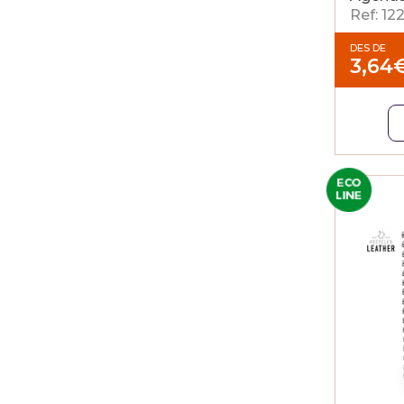
Ref: 12
DES DE
3,64