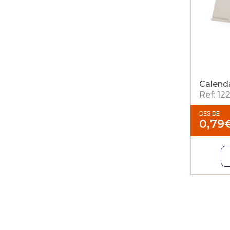
Calenda
Ref: 12
DES DE
0,79