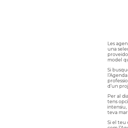
Les agend
una selec
proveïdor
model qu
Si busqu
l’
Agenda
professio
d’un pro
Per al di
tens opci
intensiu,
teva mar
Si el te
com l’
Ag