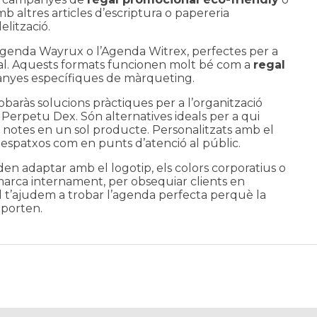
b altres articles d’escriptura o papereria
lització.
genda Wayrux
o l’
Agenda Witrex
, perfectes per a
nal. Aquests formats funcionen molt bé com a
regal
anyes específiques de màrqueting.
baràs solucions pràctiques per a l’organització
i Perpetu Dex
. Són alternatives ideals per a qui
 i notes en un sol producte. Personalitzats amb el
 despatxos com en punts d’atenció al públic.
en adaptar amb el logotip, els colors corporatius o
 marca internament, per obsequiar clients en
nd t’ajudem a trobar l’agenda perfecta perquè la
mporten.