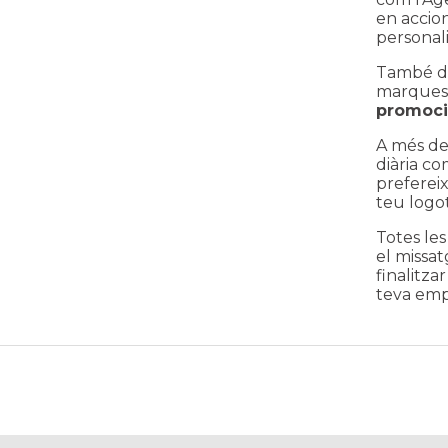
en accion
personal
També di
marques 
promoci
A més de 
diària c
prefereix
teu logot
Totes le
el missat
finalitza
teva empr