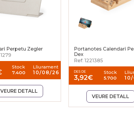
ri Perpetu Zegler
Portanotes Calendari Pe
Dex
21279
Ref: 1221385
Stock
Lliurament
€
DES DE
Stock
Lli
7.400
10/08/26
3,92
€
5.700
10
VEURE DETALL
VEURE DETALL