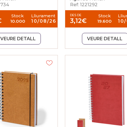
2734
Ref: 1221292
Stock
Lliurament
DES DE
Stock
Lli
€
3,12
€
10.000
10/08/26
19.600
10
VEURE DETALL
VEURE DETALL