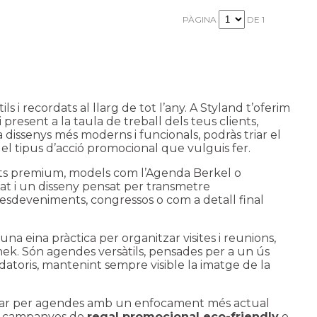
PÀGINA
DE 1
i recordats al llarg de tot l’any. A Styland t’oferim
present a la taula de treball dels teus clients,
a dissenys més moderns i funcionals, podràs triar el
el tipus d’acció promocional que vulguis fer.
nts premium, models com l’
Agenda Berkel
o
at i un disseny pensat per transmetre
, esdeveniments, congressos o com a detall final
una eina pràctica per organitzar visites i reunions,
nek
. Són agendes versàtils, pensades per a un ús
rdatoris, mantenint sempre visible la imatge de la
postar per agendes amb un enfocament més actual
en campanyes de
regal promocional eco-friendly
o