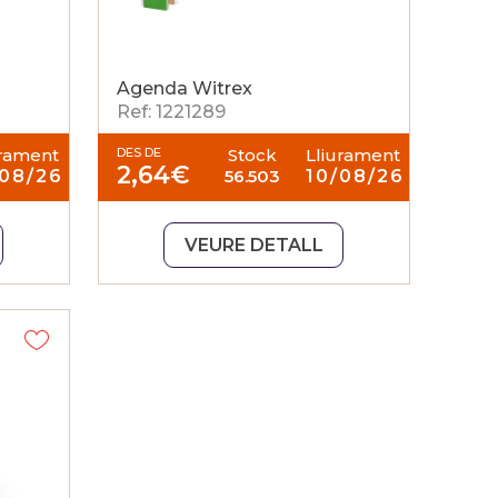
Agenda Witrex
Ref: 1221289
urament
DES DE
Stock
Lliurament
2,64
€
/08/26
56.503
10/08/26
VEURE DETALL