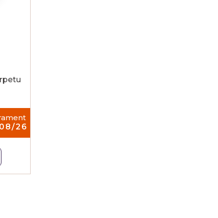
rpetu
urament
/08/26