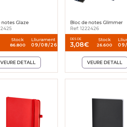
 notes Glaze
Bloc de notes Glimmer
22425
Ref: 1222426
Stock
Lliurament
DES DE
Stock
Lli
3,08
€
86.800
09/08/26
26.600
09
VEURE DETALL
VEURE DETALL