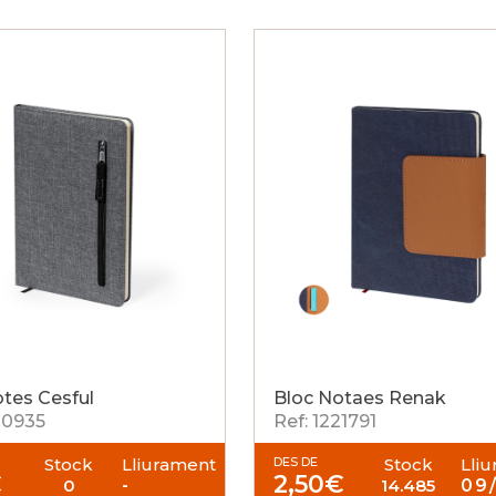
otes Cesful
Bloc Notaes Renak
20935
Ref: 1221791
Stock
Lliurament
DES DE
Stock
Lli
€
2,50
€
0
-
14.485
09