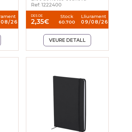
Ref: 1222400
urament
DES DE
Stock
Lliurament
2,35
€
/08/26
60.700
09/08/26
VEURE DETALL