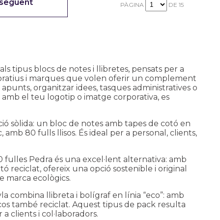
 següent
PÀGINA
DE 15
s tipus blocs de notes i llibretes, pensats per a
rporatius i marques que volen oferir un complement
es apunts, organitzar idees, tasques administratives o
amb el teu logotip o imatge corporativa, es
ó sòlida: un bloc de notes amb tapes de cotó en
amb 80 fulls llisos. És ideal per a personal, clients,
0 fulles Pedra
és una excel·lent alternativa: amb
ó reciclat, ofereix una opció sostenible i original
e marca ecològics.
yla
combina llibreta i bolígraf en línia “eco”: amb
mb cos també reciclat. Aquest tipus de pack resulta
 clients i col·laboradors.