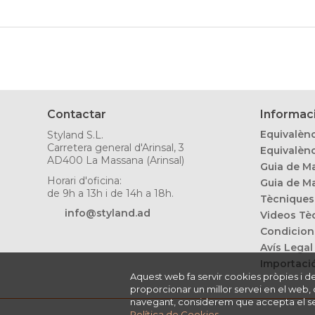
Contactar
Informaci
Equivalènc
Styland S.L.
Carretera general d'Arinsal, 3
Equivalènc
AD400 La Massana (Arinsal)
Guia de Ma
Horari d'oficina:
Guia de Ma
de 9h a 13h i de 14h a 18h.
Tècniques
info@styland.ad
Videos Tè
Condicion
Avís Legal
Importació
Aquest web fa servir cookies pròpies i de t
proporcionar un millor servei en el web, 
navegant, considerem que accepta el seu 
Política de Cookies
.