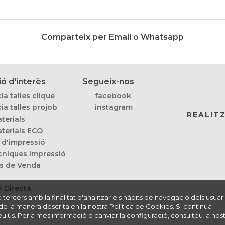
Comparteix per Email o Whatsapp
ó d'interès
Segueix-nos
ia talles clique
facebook
ia talles projob
instagram
REALIT
terials
terials ECO
 d'impressió
cniques Impressió
s de Venda
 Directa
ercers amb la finalitat d'analitzar els hàbits de navegació dels usuaris 
de la manera descrita en la nostra Política de Cookies. Si continua
ús. Per a més informació o canviar la configuració, consulteu la nost