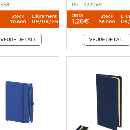
6338
Ref: 1222049
Stock
Lliurament
DES DE
Stock
Lli
€
1,26
€
70.800
09/08/26
36.000
09
VEURE DETALL
VEURE DETALL