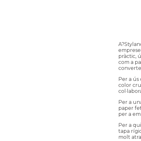
A?Styland
empreses
pràctic, 
com a pa
converte
Per a ús d
color cru
col·labor
Per a un
paper fet
per a em
Per a qui
tapa rígi
molt atra