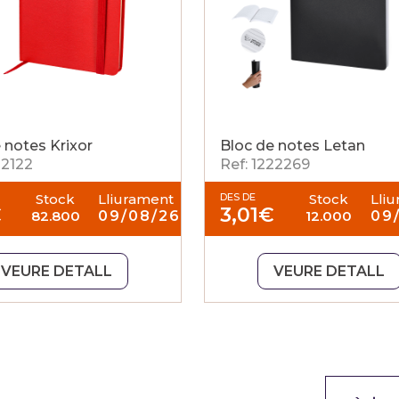
 notes Krixor
Bloc de notes Letan
22122
Ref: 1222269
Stock
Lliurament
DES DE
Stock
Lli
€
3,01
€
82.800
09/08/26
12.000
09
VEURE DETALL
VEURE DETALL