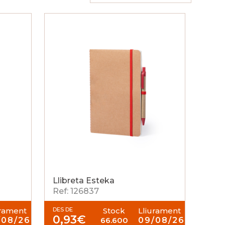
Llibreta Esteka
Ref: 126837
urament
DES DE
Stock
Lliurament
0,93
€
/08/26
66.600
09/08/26