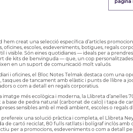
pàgina
 hem creat una selecció específica d’articles promocional
, oficines, escoles, esdeveniments, botigues, regals co
útil i visible. Són eines quotidianes — ideals per a prendr
rt de kits de benvinguda — que, un cop personalitzades 
ixen en un suport de comunicació molt valuós.
iari i oficines, el
Bloc Notes Telmak
destaca com una opci
, tasques de tancament amb elàstic i punts de llibre a joc, 
adors o com a detall en regals corporatius.
a imatge més ecològica i moderna, la
Llibreta d’anelles 7
 a base de pedra natural (carbonat de calci) i tapa de cart
preses sensibles amb el medi ambient, escoles o regals d
 prefereix una solució pràctica i completa, el
Llibreta Ne
da de cartó reciclat, 80 fulls ratllats i bolígraf inclòs a
ctiu per a promocions, esdeveniments o com a detall per a