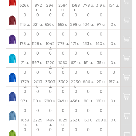
626 u.
1872
2941
2584
1588
778 u.
319 u.
154 u.
u.
u.
u.
u.
1115 u.
321 u.
656 u.
665 u.
298 u.
104 u.
97 u.
0 u.
178 u.
1128 u.
1042
779 u.
171 u.
133 u.
140 u.
0 u.
u.
21 u.
597 u.
1220
1060
621 u.
181 u.
35 u.
0 u.
u.
u.
1779
2013
3303
3382
2230
886 u.
211 u.
157 u.
u.
u.
u.
u.
u.
97 u.
118 u.
780 u.
749 u.
456 u.
88 u.
181 u.
0 u.
1638
2229
1487
1029
262 u.
153 u.
208 u.
0 u.
u.
u.
u.
u.