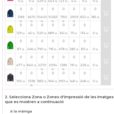
0 u.
0 u.
529 u.
403 u.
123 u.
4 u.
11 u.
0 u.
2169
6470
10400
10263
7150
2909
632 u.
185 u.
u.
u.
u.
u.
u.
u.
129 u.
45 u.
520 u.
689 u.
341 u.
111 u.
134 u.
0 u.
87 u.
246 u.
790 u.
761 u.
478 u.
285 u.
83 u.
0 u.
477 u.
840 u.
2270
2094
1286
191 u.
226 u.
0 u.
u.
u.
u.
1110 u.
1338
1655 u.
1941 u.
993 u.
148 u.
248 u.
0 u.
u.
2. Selecciona Zona o Zones d'impressió de les imatges
que es mostren a continuació
A la màniga