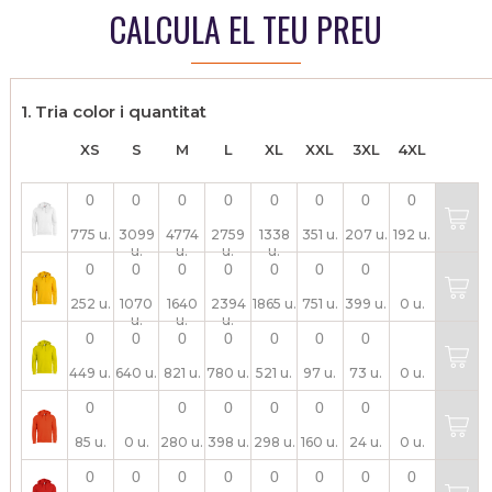
CALCULA EL TEU PREU
1. Tria color i quantitat
XS
S
M
L
XL
XXL
3XL
4XL
775 u.
3099
4774
2759
1338
351 u.
207 u.
192 u.
u.
u.
u.
u.
252 u.
1070
1640
2394
1865 u.
751 u.
399 u.
0 u.
u.
u.
u.
449 u.
640 u.
821 u.
780 u.
521 u.
97 u.
73 u.
0 u.
85 u.
0 u.
280 u.
398 u.
298 u.
160 u.
24 u.
0 u.