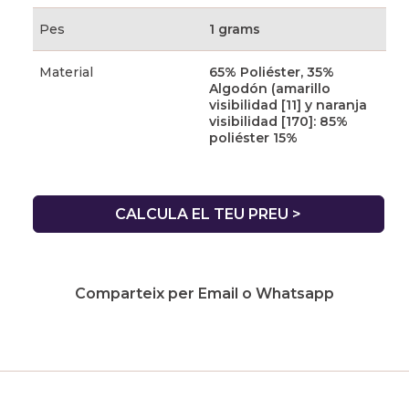
Pes
1 grams
Material
65% Poliéster, 35%
Algodón (amarillo
visibilidad [11] y naranja
visibilidad [170]: 85%
poliéster 15%
CALCULA EL TEU PREU >
Comparteix per Email o Whatsapp