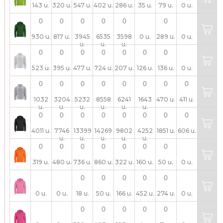
143 u.
320 u.
547 u.
402 u.
286 u.
35 u.
79 u.
0 u.
930 u.
817 u.
3945
6535
3598
0 u.
289 u.
0 u.
u.
u.
u.
523 u.
395 u.
477 u.
724 u.
207 u.
126 u.
136 u.
0 u.
1032
3204
5232
8558
6241
1643
470 u.
411 u.
u.
u.
u.
u.
u.
u.
4011 u.
7746
13399
14269
9802
4252
1851 u.
606 u.
u.
u.
u.
u.
u.
319 u.
480 u.
736 u.
860 u.
322 u.
160 u.
50 u.
0 u.
0 u.
0 u.
18 u.
50 u.
166 u.
452 u.
274 u.
0 u.