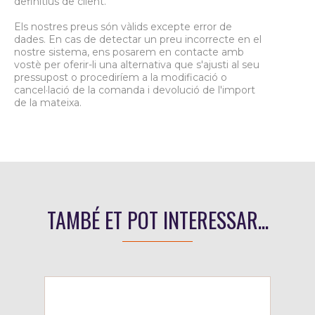
definitius de client.
Els nostres preus són vàlids excepte error de
dades. En cas de detectar un preu incorrecte en el
nostre sistema, ens posarem en contacte amb
vostè per oferir-li una alternativa que s'ajusti al seu
pressupost o procediríem a la modificació o
cancel·lació de la comanda i devolució de l'import
de la mateixa.
TAMBÉ ET POT INTERESSAR...