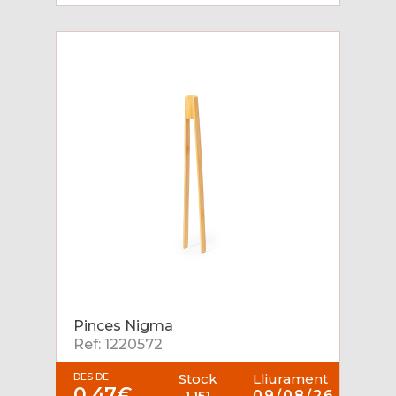
Pinces Nigma
Ref: 1220572
DES DE
Stock
Lliurament
0,47€
1.151
09/08/26