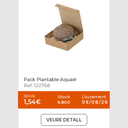
Pack Plantable Aquael
Ref: 122768
DES DE
Stock
Lliurament
1,54€
6.800
09/08/26
VEURE DETALL