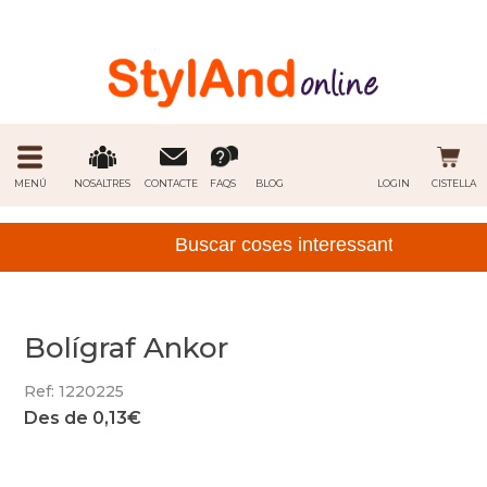
MENÚ
NOSALTRES
CONTACTE
FAQS
BLOG
LOGIN
CISTELLA
Bolígraf Ankor
Ref: 1220225
Des de 0,13€