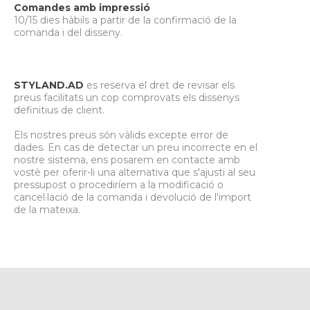
Comandes amb impressió
10/15 dies hàbils a partir de la confirmació de la
comanda i del disseny.
STYLAND.AD
es reserva el dret de revisar els
preus facilitats un cop comprovats els dissenys
definitius de client.
Els nostres preus són vàlids excepte error de
dades. En cas de detectar un preu incorrecte en el
nostre sistema, ens posarem en contacte amb
vostè per oferir-li una alternativa que s'ajusti al seu
pressupost o procediríem a la modificació o
cancel·lació de la comanda i devolució de l'import
de la mateixa.