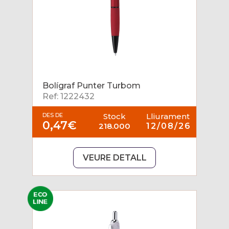
Bolígraf Punter Turbom
Ref: 1222432
DES DE
Stock
Lliurament
0,47€
218.000
12/08/26
VEURE DETALL