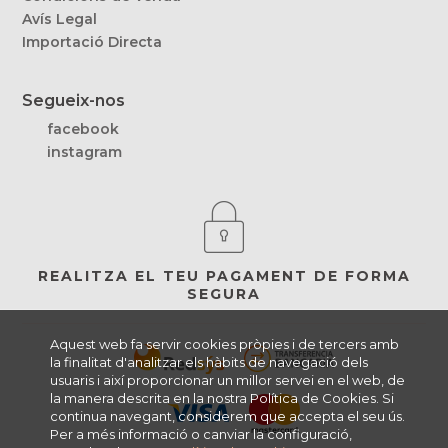
Avís Legal
Importació Directa
Segueix-nos
facebook
instagram
REALITZA EL TEU PAGAMENT DE FORMA
SEGURA
Aquest web fa servir cookies pròpies i de tercers amb
la finalitat d'analitzar els hàbits de navegació dels
usuaris i així proporcionar un millor servei en el web, de
la manera descrita en la nostra Política de Cookies. Si
continua navegant, considerem que accepta el seu ús.
Per a més informació o canviar la configuració,