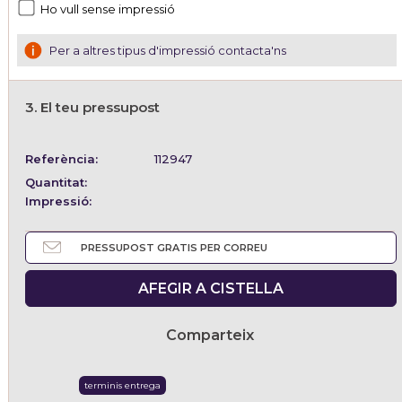
Ho vull sense impressió
Per a altres tipus d'impressió contacta'ns
3. El teu pressupost
Referència:
112947
Quantitat:
Impressió:
PRESSUPOST GRATIS PER CORREU
AFEGIR A CISTELLA
Comparteix
terminis entrega