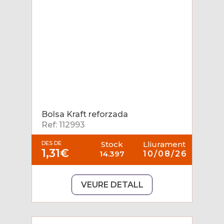
Bolsa Kraft reforzada
Ref: 112993
DES DE
Stock
Lliurament
1,31€
14.397
10/08/26
VEURE DETALL