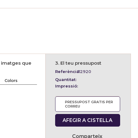
s imatges que
3. El teu pressupost
Referència:
112920
Quantitat:
Colors
Impressió:
PRESSUPOST GRATIS PER
CORREU
AFEGIR A CISTELLA
Comparteix