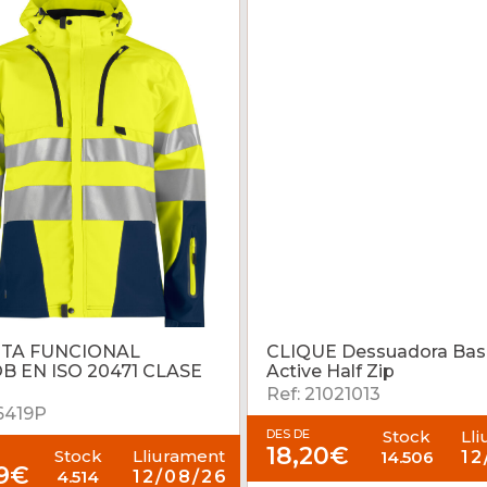
TA FUNCIONAL
CLIQUE Dessuadora Bas
B EN ISO 20471 CLASE
Active Half Zip
Ref: 21021013
16419P
DES DE
Stock
Ll
18,20€
Stock
Lliurament
14.506
12
09€
4.514
12/08/26