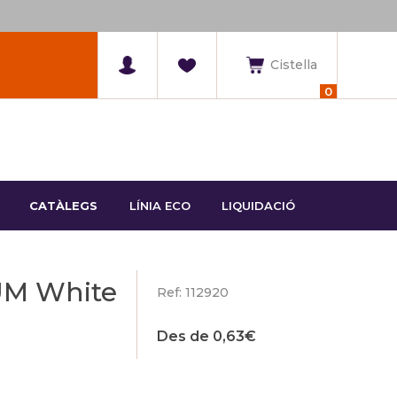
Cistella
0
CATÀLEGS
LÍNIA ECO
LIQUIDACIÓ
UM White
Ref: 112920
Des de
0,63
€