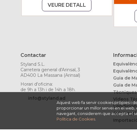
VEURE DETALL
Contactar
Informaci
Equivalènc
Styland S.L.
Carretera general d'Arinsal, 3
Equivalènc
AD400 La Massana (Arinsal)
Guia de Ma
Horari d'oficina:
Guia de Ma
de 9h a 13h i de 14h a 18h.
Tècniques
info@styland.ad
Videos Tè
Aquest web fa servir cookies pròpies i de t
Condicion
proporcionar un millor servei en el web, 
Avís Legal
navegant, considerem que accepta el seu 
Política de Cookies
.
Importació