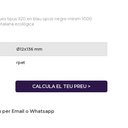
s tipus X20 en blau opció negre mínim 1000
 italiana ecològica
Ø12x136 mm
rpet
CALCULA EL TEU PREU >
 per Email o Whatsapp