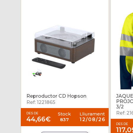
Reproductor CD Hopson
JAQUE
PROJO
Ref: 1221865
3/2
Ref: 2
DES DE
Stock
Lliurament
44,66€
837
12/08/26
DES DE
117,