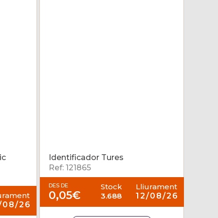
ic
Identificador Tures
Ref: 121865
DES DE
Stock
Lliurament
0,05€
iurament
3.688
12/08/26
/08/26