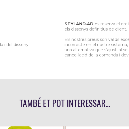
STYLAND.AD
es reserva el dret
.
els dissenys definitius de client.
Els nostres preus són vàlids exc
a i del disseny.
incorrecte en el nostre sistema
una alternativa que s'ajusti al s
cancel·lació de la comanda i dev
TAMBÉ ET POT INTERESSAR...