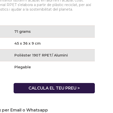
nterior isoterm acabat en alumini i acabat cosit.
al RPET s'elabora a partir de plàstic reciclat, per així
tics i ajudar a la sostenibilitat del planeta.
71 grams
45 x 36 x 9 cm
Polièster 190T RPET/ Alumini
Plegable
CALCULA EL TEU PREU >
 per Email o Whatsapp