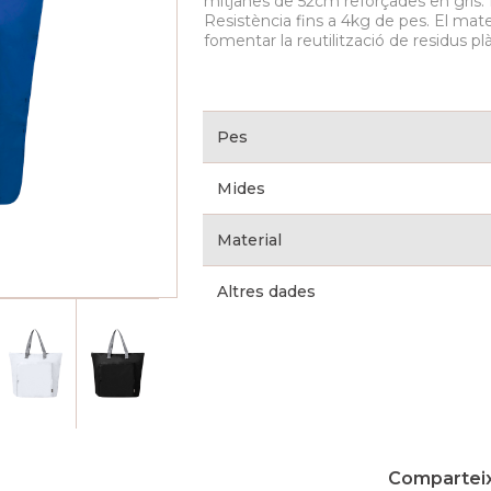
mitjanes de 52cm reforçades en gris. I
Resistència fins a 4kg de pes. El materi
fomentar la reutilització de residus plàs
Pes
Mides
Material
Altres dades
Comparteix