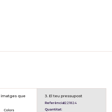
s imatges que
3. El teu pressupost
Referència:
1221824
Quantitat:
Colors