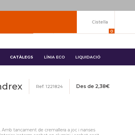
Cistella
0
CATÀLEGS
LÍNIA ECO
LIQUIDACIÓ
ndrex
Des de
2,38
€
Ref: 1221824
. Amb tancament de cremallera a joc i nanses