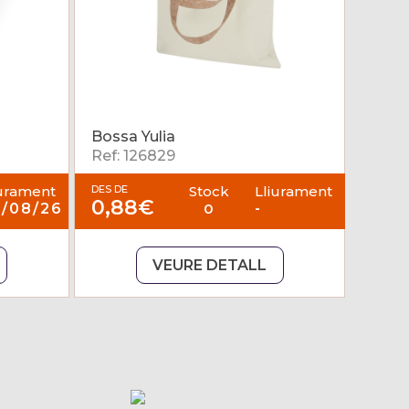
Bossa Yulia
Ref: 126829
iurament
DES DE
Stock
Lliurament
0,88€
/08/26
0
-
VEURE DETALL