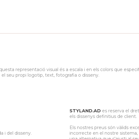
questa representació visual és a escala i en els colors que espec
seu propi logotip, text, fotografia o disseny.
STYLAND.AD
es reserva el dret
.
els dissenys definitius de client.
Els nostres preus són vàlids exc
a i del disseny.
incorrecte en el nostre sistema
una alternativa que s'ajusti al s