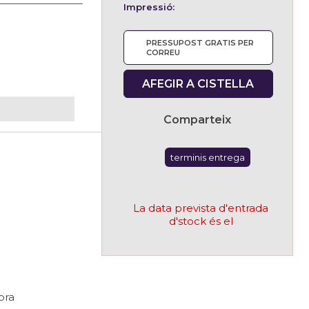
Impressió:
PRESSUPOST GRATIS PER
CORREU
AFEGIR A CISTELLA
Comparteix
terminis entrega
La data prevista d'entrada
d'stock és el
pra