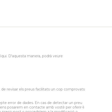
ifiqui. D'aquesta manera, podrà veure
 de revisar els preus facilitats un cop comprovats
epte error de dades. En cas de detectar un preu
, ens posarem en contacte amb vostè per oferir-li
eu pressupost o procediríem a la modificació o