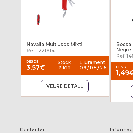
Navalla Multiusos Mixtil
Bossa 
Negre
Ref: 1221814
Ref: 1
DES DE
Stock
Lliurament
3,57€
DES DE
6.100
09/08/26
1,49
VEURE DETALL
Contactar
Informaci