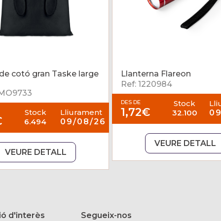
de cotó gran Taske large
Llanterna Flareon
Ref: 1220984
4MO9733
DES DE
Stock
Ll
1,72€
Stock
Lliurament
32.100
09
€
6.494
09/08/26
VEURE DETALL
VEURE DETALL
ó d'interès
Segueix-nos