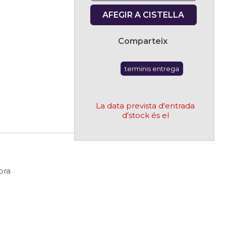
AFEGIR A CISTELLA
Comparteix
terminis entrega
La data prevista d'entrada
d'stock és el
pra