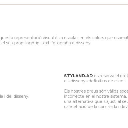
questa representació visual és a escala i en els colors que espec
seu propi logotip, text, fotografia o disseny.
STYLAND.AD
es reserva el dret
.
els dissenys definitius de client.
Els nostres preus són vàlids exc
a i del disseny.
incorrecte en el nostre sistema
una alternativa que s'ajusti al s
cancel·lació de la comanda i dev