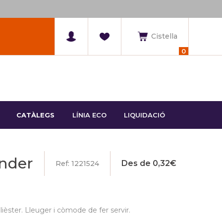
Cistella
0
CATÀLEGS
LÍNIA ECO
LIQUIDACIÓ
under
Des de
0,32
€
Ref: 1221524
lièster. Lleuger i còmode de fer servir.