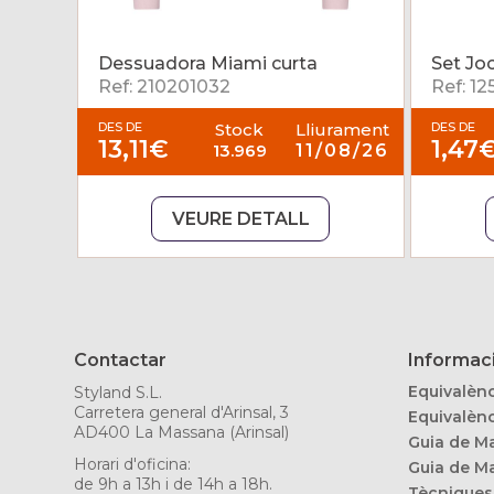
Dessuadora Miami curta
Set Jo
Ref: 210201032
Ref: 1
DES DE
Stock
Lliurament
DES DE
13,11€
1,47
13.969
11/08/26
VEURE DETALL
Contactar
Informaci
Equivalènc
Styland S.L.
Carretera general d'Arinsal, 3
Equivalènc
AD400 La Massana (Arinsal)
Guia de Ma
Horari d'oficina:
Guia de Ma
de 9h a 13h i de 14h a 18h.
Tècniques