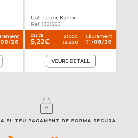
Got Térmic Karnix
Ref: 1221566
iurament
DES DE
Stock
Lliurament
5,22€
/08/26
18.800
11/08/26
VEURE DETALL
ZA EL TEU PAGAMENT DE FORMA SEGURA