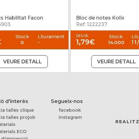
cs Habilitat Facon
Bloc de notes Kolix
25903
Ref: 1222237
Stock
Lliurament
DES DE
Stock
Ll
€
1,79€
0
-
14.000
11
VEURE DETALL
VEURE DETALL
ó d'interès
Segueix-nos
ia talles clique
facebook
ia talles projob
instagram
REALIT
terials
terials ECO
 d'impressió