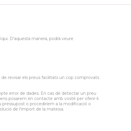
ifiqui. D'aquesta manera, podrà veure
 de revisar els preus facilitats un cop comprovats
epte error de dades. En cas de detectar un preu
, ens posarem en contacte amb vostè per oferir-li
eu pressupost o procediríem a la modificació o
olució de l'import de la mateixa.