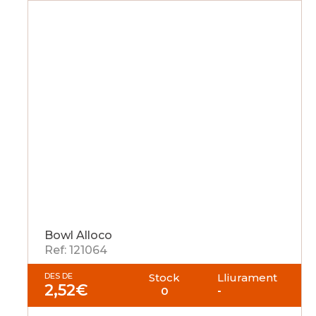
Bowl Alloco
Ref: 121064
DES DE
Stock
Lliurament
2,52
€
0
-