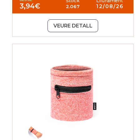
Stock
Lliurament
3,94
€
2.067
12/08/26
VEURE DETALL