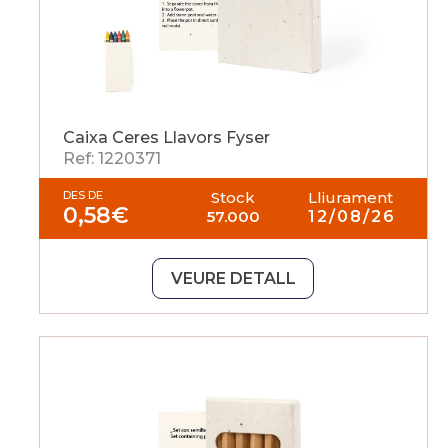
Caixa Ceres Llavors Fyser
Ref: 1220371
DES DE
Stock
Lliurament
0,58
€
57.000
12/08/26
VEURE DETALL