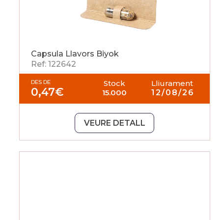
Capsula Llavors Biyok
Ref: 122642
DES DE
Stock
Lliurament
0,47
€
15.000
12/08/26
VEURE DETALL