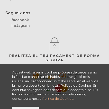
Segueix-nos
facebook
instagram
REALITZA EL TEU PAGAMENT DE FORMA
SEGURA
Aquest web fa servir cookies pròpies i de tercers amb
la finalitat d'analitzar els hàbits de navegació dels
usuaris i així proporcionar un millor servei en el web, de
la manera descrita en la nostra Política de Cookies. Si
continua navegant, considerem que accepta el seu ús.
Per a més informació o canviar la configuració,
consulteu la nostra
Política de Cookies
.