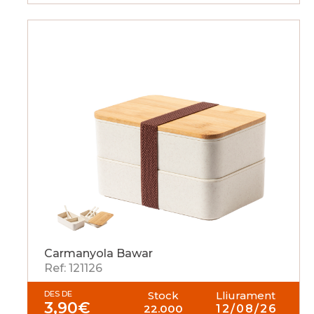
Carmanyola Bawar
Ref: 121126
DES DE
Stock
Lliurament
3,90
€
22.000
12/08/26