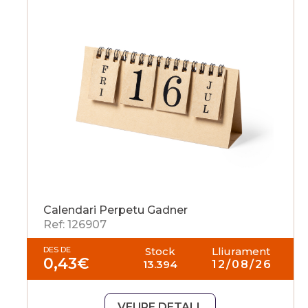
Calendari Perpetu Gadner
Ref: 126907
DES DE
Stock
Lliurament
0,43
€
13.394
12/08/26
VEURE DETALL