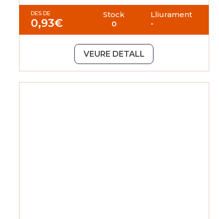
DES DE
Stock
Lliurament
0,93
€
0
-
VEURE DETALL